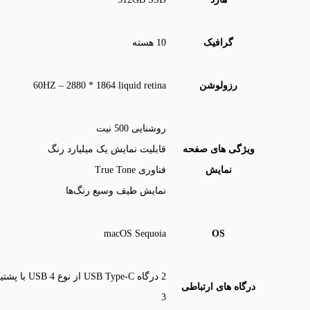
گرافیک
10 هسته
رزولوشن
60HZ – 2880 * 1864 liquid retina
روشنایی 500 نیت
ویژگی های صفحه
قابلیت نمایش یک میلیارد رنگ
نمایش
فناوری True Tone
نمایش طیف وسیع رنگ‌ها
macOS Sequoia
OS
درگاه های ارتباطی
3