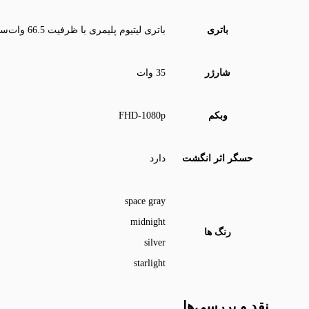
باتری
باتری لیتیوم پلیمری با ظرفیت 66.5 وات‌ساعت
شارژر
35 وات
وبکم
FHD-1080p
حسگر اثر انگشت
دارد
space gray
midnight
رنگ ها
silver
starlight
نقد و بررسی‌ها