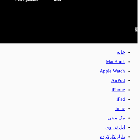
0
خانه
MacBook
Apple Watch
AirPod
iPhone
iPad
Imac
مک مینی
اپل تی وی
بازار کارکرده