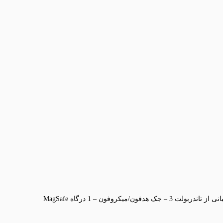
2 درگاه USB Type-C از نوع USB 4 با پشتیبانی از تاندربولت 3 – جک هدفون/میکروفون – 1 درگاه MagSafe