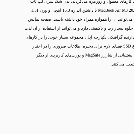
ای کارهای معمول و روزمره می‌گردید، بدن شک سری لپ تاپ
مک‌بوک اپل از بهترین انتخاب‌ها برای شما خواهد بود. لپ تاپ مدل MacBook Air M3 2024 با داشتن اندازه 15.3 اینچی و وزن 1.51
‌توانید آن را همواره همراه خود داشته باشید. صفحه نمایش
از یک میلیارد رنگ، جلوه بسیار زیبا و باکیفیتی دارد و می‌توانید از استفاده از آن لذت
زنده Apple M3 در کنار رم 16 گیگابایتی و پردازنده گرافیکی یکپارچه اپل، مجموعه بسیار خوبی را در کارهای
مختلف به نمایش می‌گذارد. در کنار این‌ها حافظه 512 گیگابایتی از نوع SSD فضای لازم برای ذخیره اطلاعات ضروری را در اختیار
شما قرار می‌دهد. وبکم باکیفیت، حسگر اثر انگشت سریع و حساس، پشتیبانی از شارژر MagSafe و پورت‌های کاربردی از دیگر
دیل می‌کنند.