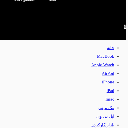
0
خانه
MacBook
Apple Watch
AirPod
iPhone
iPad
Imac
مک مینی
اپل تی وی
بازار کارکرده