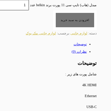
مبدل (هاب) تایپ سی 11 پورت برند belkin عدد
افزودن به سبد خرید
دسته:
لوازم جانبی
برچسب:
لوازم جانبی مک بوک
توضیحات
نظرات (0)
توضیحات
شامل پورت های زیر :
4K HDMI
Ethernet
USB-C