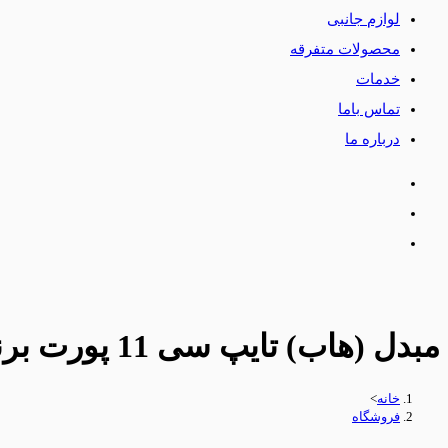
لوازم جانبی
محصولات متفرقه
خدمات
تماس باما
درباره ما
مبدل (هاب) تایپ سی 11 پورت برند belkin
خانه
>
فروشگاه