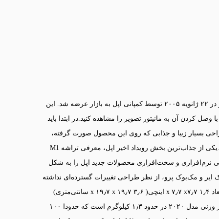
مک‌مینی در واقع مینی کیس بسیار قدرتمندی است که برای اولین بار در ۲۲ ژانویه ۲۰۰۵ توسط کمپانی اپل به بازار عرضه شد. این
 وصل کردن آن به مانیتور تصویر را مشاهده کنید.در ابتدا باید
احی بسیار زیبا و جذابی که روی این محصول صورت گرفته،
سیستم سخت‌افزاری بسیار قوی و جدیدی نیز در آن جای گرفته‌است.یکی از جذاب‌ترین بخش رویداد اخیر اپل، معرفی تراشه M1
انایی نرم‌افزاری و سخت‌افزاری محصولات جدید اپل را به شکل
ک ایر و مک‌بوک پرو، از نظر طراحی تغییرات گسترده‌ای نداشته
و تقریبا با همان شکل قبلی روانه بازار شده است. این محصول در ابعاد ۱٫۴ x ۷٫۷ x۷٫۷ اینچی( ۳٫۶ x ۱۹٫۷ x ۱۹٫۷ سانتی‌متری)
طراحی و ساخته شده؛ که دقیقا مشابه مدل ۲۰۱۸ است. البته از نظر وزنی مدل ۲۰۲۰ در حدود ۱٫۳ کیلوگرم است که حدودا ۱۰۰