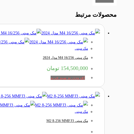
محصولات مرتبط
مک مینی
مک مینی M4 16/256 مدل 2024
154,500,000
تومان
افزودن به سبد خرید
مک مینی
مک مینی M2 8-256 MMFJ3