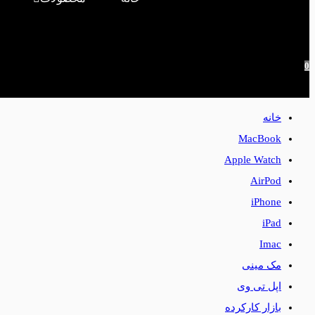
0
خانه
MacBook
Apple Watch
AirPod
iPhone
iPad
Imac
مک مینی
اپل تی وی
بازار کارکرده