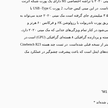
گرم سبک‌تر از مک مینی ارائه شده در سال ۲۰۱۸ می‌باشد.در مک مینی ۲۰۲۰ با تراشه اختصاصی M1 دارای یک پورت شبکه اترنت
می‌باشد که برای اتصال به اینترنت از طریق کابل در نظر گرفته شده‌است. در این مینی کیس جذاب، 2 پورت USB -Type C با
پشتیبانی Thunderbolt، یک پورت HDMI، دو پورت USB-A و یک جک ۳.۵ میلیمتری جای گرفته است.مک مینی ۲۰۲۰ جدید می‌تواند به
صورت همزمان از دو نمایشگر پشتیبانی کند. یک تصویر خروجی از طریق پورت تاندربولت با رزولوشن ۶K و فرکانس ۶۰ هرتز و
تصویر دیگر با رزولوشن ۴K در ۶۰ هرتز از طریق HDMI 2.0 متصل می‌شود.در کنار تمام ویژگی‌های جذابی که مک مینی ۲۰۲۰ دارد،
مهم‌ترین قابلیت آن تراشه M1 که دارای CPU (پردازنده مرکزی) ۸ هسته و پردازنده گرافیکی ۸ هسته‌ای گرافیکی (GPU) است.در
سایه تراشه اختصاصی اپل، سرعت پردازش این محصول ۳ برابر بیشتر از نسخه قبلی شده‌است. در تست چند هسته Cinebench R23
الاتر از پردازنده‌های اینتل است که باعث پیشرفت چشم‌گیر در عملکرد مک
 شده‌اند
*