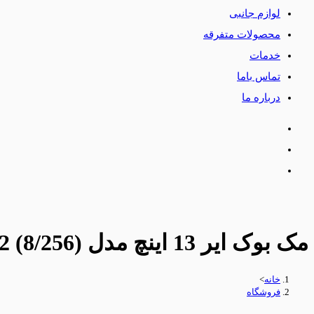
لوازم جانبی
محصولات متفرقه
خدمات
تماس باما
درباره ما
مک بوک ایر 13 اینچ مدل (8/256) MLXW3 – M2
خانه
>
فروشگاه