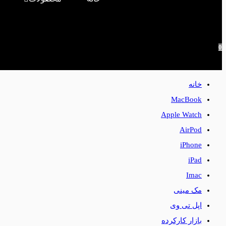
0
خانه
MacBook
Apple Watch
AirPod
iPhone
iPad
Imac
مک مینی
اپل تی وی
بازار کارکرده