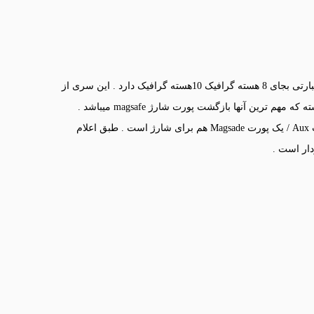
پردازنده M2 نسبت به سری قبلی خود 20 درصد قوی تر است یا به عبارتی بجای 8 هسته گرافیک 10هسته گرافیک دارد . این سری از
رین آنها بازگشت پورت شارژ magsafe میباشد .
پورت های این سیستم نیز شامل دو عدد پورت Type-c / یک عدد پورت Aux / یک پورت Magsade هم برای شارژ است . طبق اعلام
دار است .