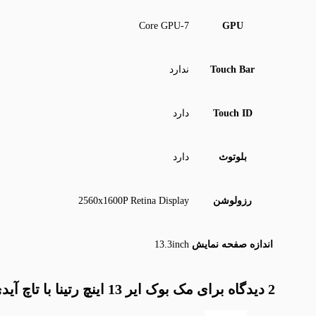
7‑Core GPU
GPU
Touch Bar
ندارد
Touch ID
دارد
بلوتوث
دارد
رزولوشن
2560x1600P Retina Display
اندازه صفحه نمایش
13.3inch
2 دیدگاه برای
مک بوک ایر 13 اینچ رتینا با تاچ آیدی مدل MGN93-2020-m1-8/256