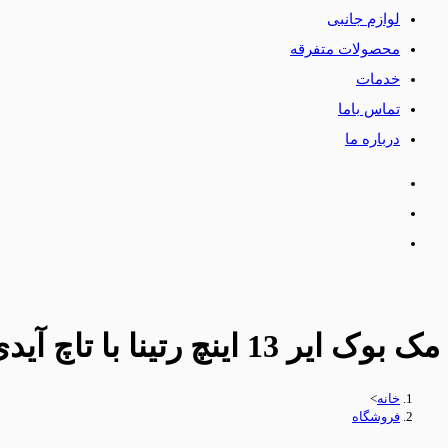
لوازم جانبی
محصولات متفرقه
خدمات
تماس باما
درباره ما
مک بوک ایر 13 اینچ رتینا با تاچ آیدی مدل MGN93-2020-m1-8/256
خانه
>
فروشگاه