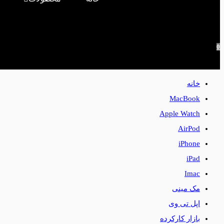
0
خانه
MacBook
Apple Watch
AirPod
iPhone
iPad
Imac
مک مینی
اپل تی وی
بازار کارکرده