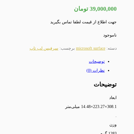
39,000,000
تومان
جهت اطلاع از قیمت لطفا تماس بگیرید
ناموجود
دسته:
microsoft surface
برچسب:
سرفیس لپ تاپ
توضیحات
نظرات (0)
توضیحات
ابعاد
308.1×223.27×14.48 میلی‌متر
.
وزن
1283 گرم