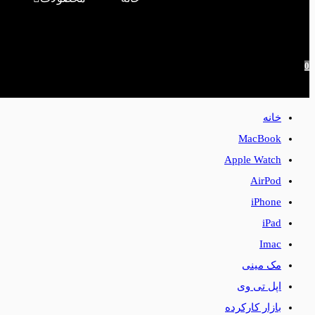
0
خانه
MacBook
Apple Watch
AirPod
iPhone
iPad
Imac
مک مینی
اپل تی وی
بازار کارکرده