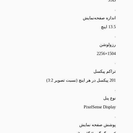
SSD
.
اندازه صفحه‌نمایش
13.5 اینچ
.
رزولوشن
1504×2256
.
تراکم پیکسل
201 پیکسل در هر اینچ (نسبت تصویر 3:2)
.
نوع پنل
PixelSense Display
.
پوشش صفحه نمایش