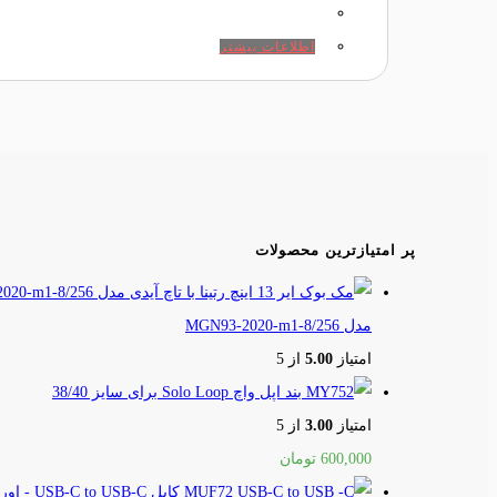
اطلاعات بیشتر
پر امتیازترین محصولات
مدل MGN93-2020-m1-8/256
امتیاز
5.00
از 5
بند اپل واچ Solo Loop برای سایز 38/40
امتیاز
3.00
از 5
600,000
تومان
کابل USB-C to USB-C - اورجینال - 2 متر