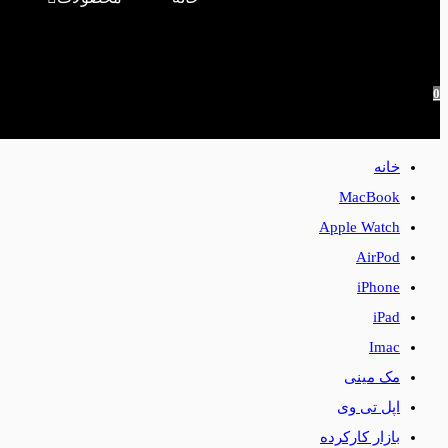
0
خانه
MacBook
Apple Watch
AirPod
iPhone
iPad
Imac
مک مینی
اپل تی وی
بازار کارکرده