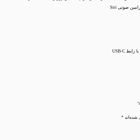
بط USB-C
 شده‌اند
*