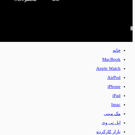
0
خانه
MacBook
Apple Watch
AirPod
iPhone
iPad
Imac
مک مینی
اپل تی وی
بازار کارکرده