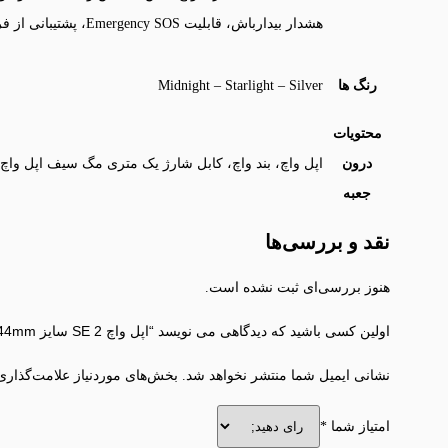
هشدار بیدارباش، قابلیت Emergency SOS، پشتیبانی از فرامین صوتی Siri
رنگ ها
Midnight – Starlight – Silver
محتویات
درون
اپل واچ، بند واچ، کابل شارژ یک متری مگ سیف اپل واچ با را
جعبه
نقد و بررسی‌ها
هنوز بررسی‌ای ثبت نشده است.
اولین کسی باشید که دیدگاهی می نویسد “اپل واچ SE 2 سایز 44mm”
نشانی ایمیل شما منتشر نخواهد شد.
بخش‌های موردنیاز علامت‌گذاری
امتیاز شما
*