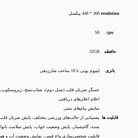
resolution
368 * 448 پیکسل
S8
cpu
حافظه
32GB
باتری
لیتیوم یونی تا 18 ساعت شارژدهی
حسگر ضربان قلب (نسل دوم)، شتاب‌سنج، ژیروسکوپ، فش
اعلام اعلان‌های دریافتی
نمایش پیام‌های متنی
قابلیت ها
پشتیبانی از حالت‌های ورزشی مختلف، پایش ضربان قل
شده، گام‌شمار، پایش وضعیت خواب، پایش سلامت بانوا
قابلیت شخصی‌سازی واچ فیس، نمایش وضعیت آب و هوا، ن