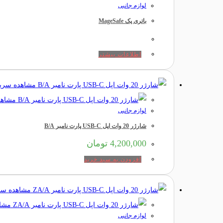
لوازم جانبی
باتری پک MageSafe
اطلاعات بیشتر
مشاهده سری
مشاهد
لوازم جانبی
شارژر 20 وات اپل USB-C پارت نامبر B/A
4,200,000
تومان
افزودن به سبد خرید
مشاهده سر
مشاه
لوازم جانبی