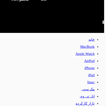
0
خانه
MacBook
Apple Watch
AirPod
iPhone
iPad
Imac
مک مینی
اپل تی وی
بازار کارکرده