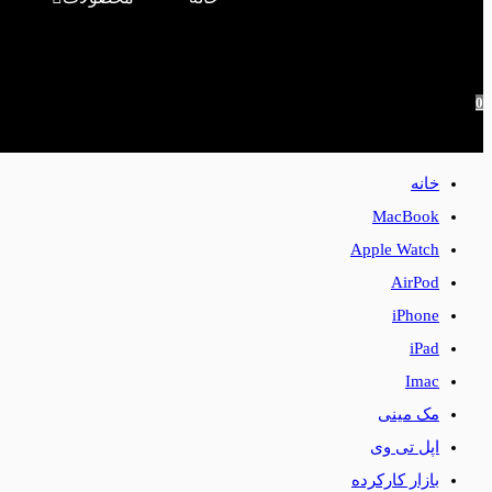
0
خانه
MacBook
Apple Watch
AirPod
iPhone
iPad
Imac
مک مینی
اپل تی وی
بازار کارکرده