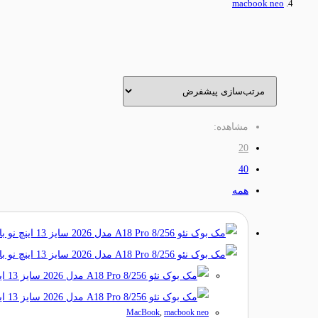
macbook neo
مشاهده:
20
40
همه
MacBook
,
macbook neo