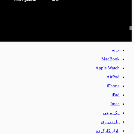
0
خانه
MacBook
Apple Watch
AirPod
iPhone
iPad
Imac
مک مینی
اپل تی وی
بازار کارکرده